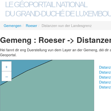
LE GÉOPORTAIL NATIONAL
DU GRAND-DUCHÉ DE LUXEMBO
Gemengen
/
Roeser
/
Distanzen vun der Landesgrenz
Gemeng : Roeser -> Distanze
Hei fannt dir eng Duerstellung vun dem Layer an der Gemeng, déi dir 
Geoportal.
+
Distan
Distan
–
Distan
Distan
Distan