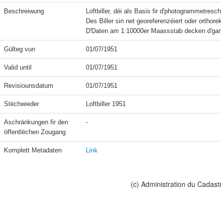
Beschreiwung
Loftbiller, déi als Basis fir d'photogrammetres
Des Biller sin net georeferenzéiert oder orthorekti
Gülteg vun
01/07/1951
Valid until
01/07/1951
Revisiounsdatum
01/07/1951
Stëchwieder
Loftbiller 1951
Aschränkungen fir den 
-
öffentlëchen Zougang
Komplett Metadaten
Link
(c) Administration du Cadast