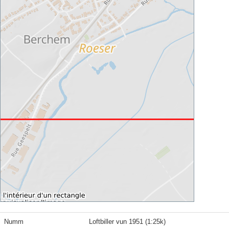
Numm
Loftbiller vun 1951 (1:25k)