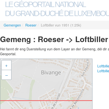
LE GÉOPORTAIL NATIONAL
DU GRAND-DUCHÉ DE LUXEMBO
Gemengen
/
Roeser
/
Loftbiller vun 1951 (1:25k)
Gemeng : Roeser -> Loftbiller
Hei fannt dir eng Duerstellung vun dem Layer an der Gemeng, déi dir 
Geoportal.
+
Loftbil
Loftbil
–