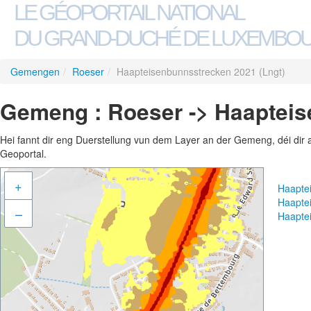
LE GÉOPORTAIL NATIONAL
DU GRAND-DUCHÉ DE LUXEMBO
Gemengen
/
Roeser
/
Haapteisenbunnsstrecken 2021 (Lngt)
Gemeng : Roeser -> Haapteis
Hei fannt dir eng Duerstellung vun dem Layer an der Gemeng, déi dir 
Geoportal.
+
Haapte
Haapte
–
Haapte