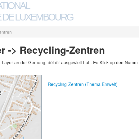
ATIONAL
 DE LUXEMBOURG
entren
 -> Recycling-Zentren
m Layer an der Gemeng, déi dir ausgewielt hutt. Ee Klick op den Numm 
Recycling-Zentren (Thema Emwelt)