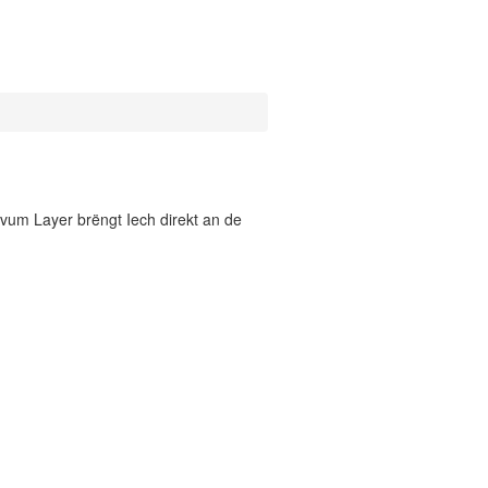
vum Layer brëngt Iech direkt an de