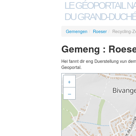
LE GÉOPORTAIL N
DU GRAND-DUCHÉ
Gemengen
/
Roeser
/
Recycling-Z
Gemeng : Roeser
Hei fannt dir eng Duerstellung vun de
Geoportal.
+
–