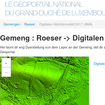
LE GÉOPORTAIL NATIONAL
DU GRAND-DUCHÉ DE LUXEMBO
Gemengen
/
Roeser
/
Digitalen Héichtemodell 2017 (ANA)
Gemeng : Roeser -> Digitalen
Hei fannt dir eng Duerstellung vun dem Layer an der Gemeng, déi dir 
Geoportal.
+
Digita
–