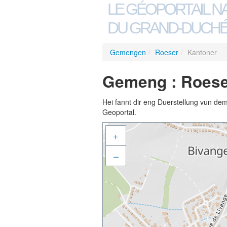
LE GÉOPORTAIL N
DU GRAND-DUCHÉ
Gemengen
/
Roeser
/
Kantoner
Gemeng : Roese
Hei fannt dir eng Duerstellung vun de
Geoportal.
+
–