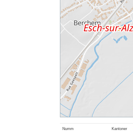
Numm
Kantoner