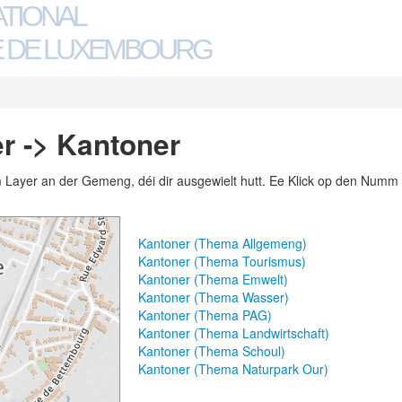
ATIONAL
 DE LUXEMBOURG
r -> Kantoner
m Layer an der Gemeng, déi dir ausgewielt hutt. Ee Klick op den Numm 
Kantoner (Thema Allgemeng)
Kantoner (Thema Tourismus)
Kantoner (Thema Emwelt)
Kantoner (Thema Wasser)
Kantoner (Thema PAG)
Kantoner (Thema Landwirtschaft)
Kantoner (Thema Schoul)
Kantoner (Thema Naturpark Our)