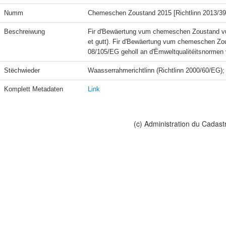
Numm
Chemeschen Zoustand 2015 [Richtlinn 2013/3
Beschreiwung
Fir d'Bewäertung vum chemeschen Zoustand vu
et gutt). Fir d'Bewäertung vum chemeschen Zous
08/105/EG geholl an d'Ëmweltqualitéitsnormen 
Stëchwieder
Waasserrahmerichtlinn (Richtlinn 2000/60/EG)
Komplett Metadaten
Link
(c) Administration du Cadast