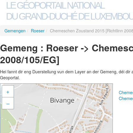
LE GÉOPORTAIL NATIONAL
DU GRAND-DUCHÉ DE LUXEMBO
Gemengen
/
Roeser
/
Chemeschen Zoustand 2015 [Richtlinn 200
Gemeng : Roeser -> Chemesch
2008/105/EG]
Hei fannt dir eng Duerstellung vun dem Layer an der Gemeng, déi dir 
Geoportal.
+
Chemes
Chemes
–