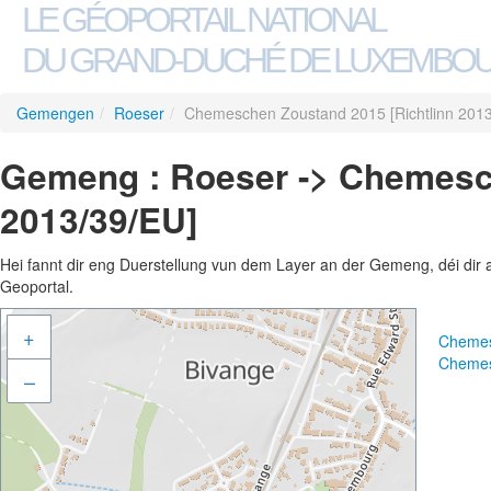
LE GÉOPORTAIL NATIONAL
DU GRAND-DUCHÉ DE LUXEMBO
Gemengen
/
Roeser
/
Chemeschen Zoustand 2015 [Richtlinn 2013
Gemeng : Roeser -> Chemesch
2013/39/EU]
Hei fannt dir eng Duerstellung vun dem Layer an der Gemeng, déi dir 
Geoportal.
+
Chemes
Chemes
–