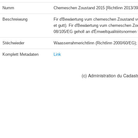
Numm
Chemeschen Zoustand 2015 [Richtlinn 2013/3
Beschreiwung
Fir d'Bewäertung vum chemeschen Zoustand vu
et gutt). Fir d'Bewäertung vum chemeschen Zous
08/105/EG geholl an d'Ëmweltqualitéitsnormen 
Stëchwieder
Waasserrahmerichtlinn (Richtlinn 2000/60/EG)
Komplett Metadaten
Link
(c) Administration du Cadast