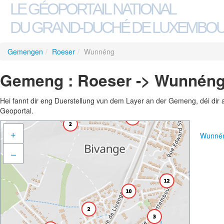
LE GÉOPORTAIL NATIONAL
DU GRAND-DUCHÉ DE LUXEMBO
Gemengen
/
Roeser
/
Wunnéng
Gemeng : Roeser -> Wunnén
Hei fannt dir eng Duerstellung vun dem Layer an der Gemeng, déi dir 
Geoportal.
+
Wunnén
–