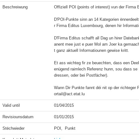
Beschreiwung
Offiziell POI (points of interest) vun der Firma
D'POI-Punkte sinn an 14 Kategorien ënnerdeelt
r Firma Editus Luxembourg, denen hir Informatio
D'Firma Editus schafft all Dag un hirer Dateban
anent mee just e puer Mol am Joer ka gemaach 
t ganz aktuell Informatiounen gewise kritt.

Et ass wichteg fir ze beuechten, dass een Dee
enügend raimlech Referenz hunn, sou dass se ni
dressen, oder bei Postfächer).

Wann Dir Punkte fannt déi nit op der richteger 
ortail@act.etat.lu
Valid until
01/04/2015
Revisiounsdatum
01/01/2015
Stëchwieder
POI,  Punkt