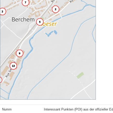
Numm
Interessant Punkten (POI) aus der offizieller E