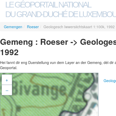
LE GÉOPORTAIL NATIONAL
DU GRAND-DUCHÉ DE LUXEMBO
Gemengen
/
Roeser
/
Geologesch Iwwersiichtskaart 1:100k, 1992
Gemeng : Roeser -> Geologes
1992
Hei fannt dir eng Duerstellung vun dem Layer an der Gemeng, déi dir 
Geoportal.
+
Geologe
–