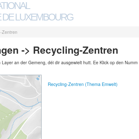
ATIONAL
 DE LUXEMBOURG
g-Zentren
gen -> Recycling-Zentren
m Layer an der Gemeng, déi dir ausgewielt hutt. Ee Klick op den Numm 
Recycling-Zentren (Thema Emwelt)