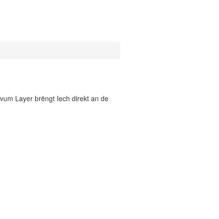
vum Layer brëngt Iech direkt an de