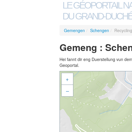
LE GÉOPORTAIL N
DU GRAND-DUCHÉ
Gemengen
/
Schengen
/
Recyclin
Gemeng : Schen
Hei fannt dir eng Duerstellung vun de
Geoportal.
+
–