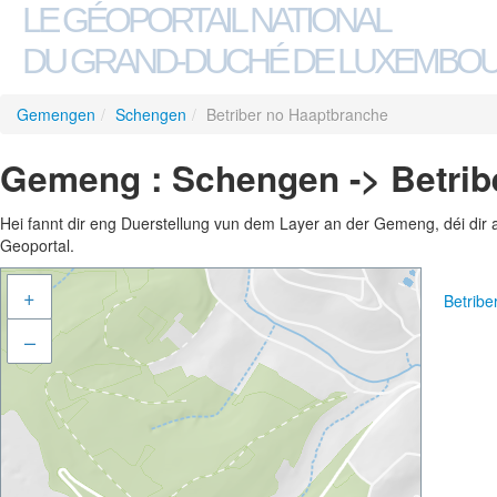
LE GÉOPORTAIL NATIONAL
DU GRAND-DUCHÉ DE LUXEMBO
Gemengen
/
Schengen
/
Betriber no Haaptbranche
Gemeng : Schengen -> Betrib
Hei fannt dir eng Duerstellung vun dem Layer an der Gemeng, déi dir 
Geoportal.
+
Betrib
–