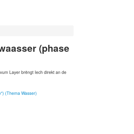
waasser (phase
vum Layer brëngt Iech direkt an de
e") (Thema Wasser)