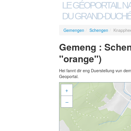
LE GÉOPORTAIL N
DU GRAND-DUCHÉ
Gemengen
/
Schengen
/
Knapphee
Gemeng : Schen
"orange")
Hei fannt dir eng Duerstellung vun de
Geoportal.
+
–