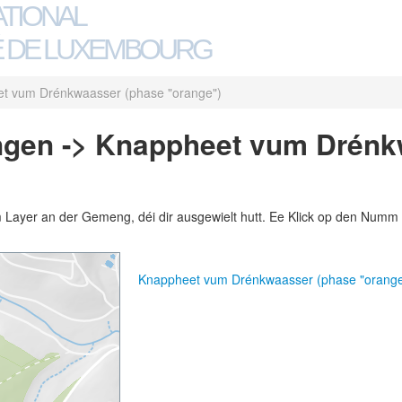
ATIONAL
 DE LUXEMBOURG
t vum Drénkwaasser (phase "orange")
gen -> Knappheet vum Drénk
m Layer an der Gemeng, déi dir ausgewielt hutt. Ee Klick op den Numm 
Knappheet vum Drénkwaasser (phase "orang