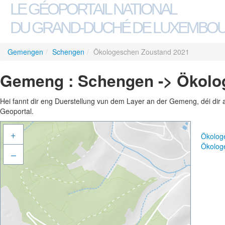
LE GÉOPORTAIL NATIONAL
DU GRAND-DUCHÉ DE LUXEMBO
Gemengen
/
Schengen
/
Ökologeschen Zoustand 2021
Gemeng : Schengen -> Ökolo
Hei fannt dir eng Duerstellung vun dem Layer an der Gemeng, déi dir 
Geoportal.
+
Ökolog
Ökolog
–