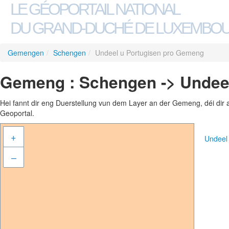
LE GÉOPORTAIL NATIONAL
DU GRAND-DUCHÉ DE LUXEMBO
Gemengen
/
Schengen
/
Undeel u Portugisen pro Gemeng
Gemeng : Schengen -> Undee
Hei fannt dir eng Duerstellung vun dem Layer an der Gemeng, déi dir 
Geoportal.
+
Undeel
–