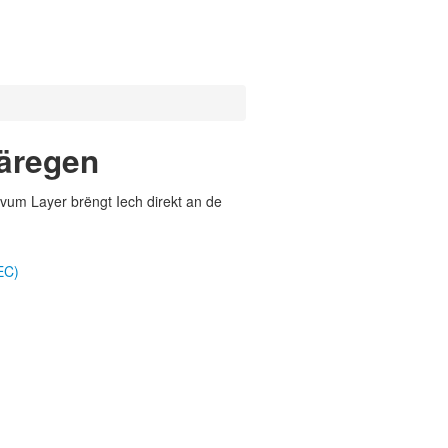
Järegen
vum Layer brëngt Iech direkt an de
EC)