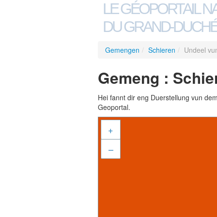
LE GÉOPORTAIL N
DU GRAND-DUCHÉ
Gemengen
/
Schieren
/
Undeel vu
Gemeng : Schier
Hei fannt dir eng Duerstellung vun de
Geoportal.
+
–