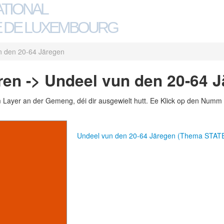
ATIONAL
 DE LUXEMBOURG
n den 20-64 Järegen
en -> Undeel vun den 20-64 
m Layer an der Gemeng, déi dir ausgewielt hutt. Ee Klick op den Numm 
Undeel vun den 20-64 Järegen (Thema STAT