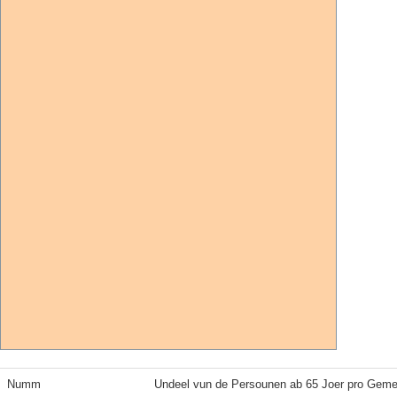
Numm
Undeel vun de Persounen ab 65 Joer pro Geme