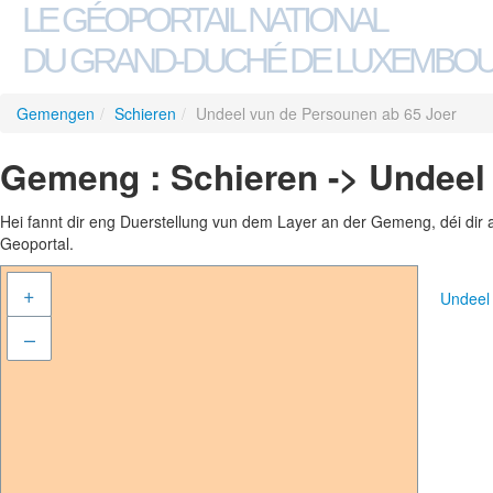
LE GÉOPORTAIL NATIONAL
DU GRAND-DUCHÉ DE LUXEMBO
Gemengen
/
Schieren
/
Undeel vun de Persounen ab 65 Joer
Gemeng : Schieren -> Undeel
Hei fannt dir eng Duerstellung vun dem Layer an der Gemeng, déi dir 
Geoportal.
+
Undeel
–