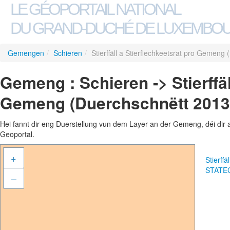
LE GÉOPORTAIL NATIONAL
DU GRAND-DUCHÉ DE LUXEMBO
Gemengen
/
Schieren
/
Stierffäll a Stierflechkeetsrat pro Gemen
Gemeng : Schieren -> Stierffäl
Gemeng (Duerchschnëtt 2013
Hei fannt dir eng Duerstellung vun dem Layer an der Gemeng, déi dir 
Geoportal.
+
Stierff
STATE
–