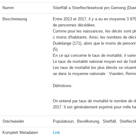
Numm
Stierffäll a Stierflechkeetsrat pro Gemeng (Du
Beschreiwung
Entre 2013 et 2017, il y a eu en moyenne 3 97
de personnes décédées.

Comme pour les naissances, les décès sont 
c moins d'habitants. Ainsi, les nombres de déc
Dudelange (171), alors que le moins de person
(5).

En ce qui concerne le taux de mortalité, il va
Le taux de mortalité national moyen est de l'ord
Les taux de mortalité les plus élevés se situ
ue dans la moyenne nationale : Vianden, Remic
Définitions:
On entend par taux de mortalité le nombre de d
2017. Il est généralement exprimé pour mille ha
Stëchwieder
Populatioun,  Bevëlkerung,  Stieffäll,  Stieflech
Komplett Metadaten
Link