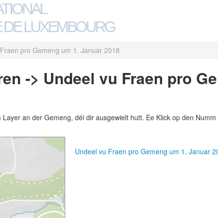
ATIONAL
 DE LUXEMBOURG
 Fraen pro Gemeng um 1. Januar 2018
en -> Undeel vu Fraen pro G
m Layer an der Gemeng, déi dir ausgewielt hutt. Ee Klick op den Numm 
Undeel vu Fraen pro Gemeng um 1. Januar 