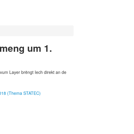
emeng um 1.
vum Layer brëngt Iech direkt an de
2018 (Thema STATEC)