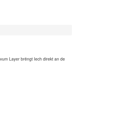
vum Layer brëngt Iech direkt an de