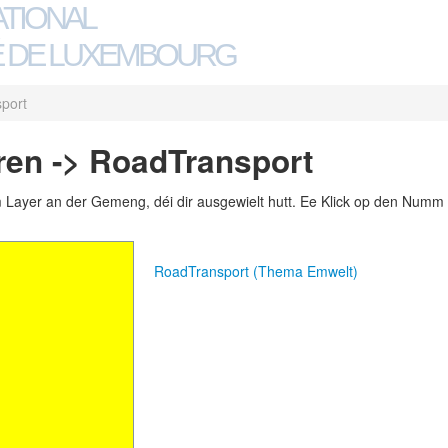
ATIONAL
 DE LUXEMBOURG
port
ren -> RoadTransport
m Layer an der Gemeng, déi dir ausgewielt hutt. Ee Klick op den Numm 
RoadTransport (Thema Emwelt)