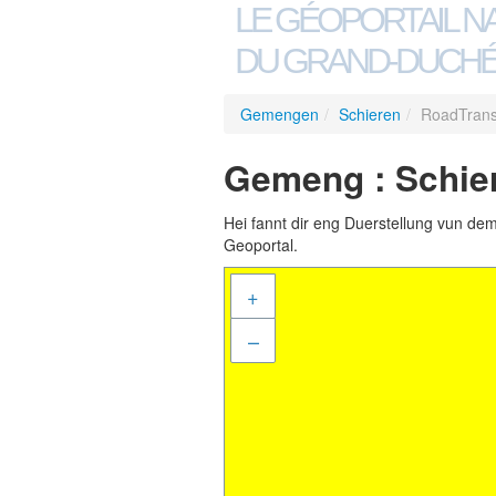
LE GÉOPORTAIL N
DU GRAND-DUCHÉ
Gemengen
/
Schieren
/
RoadTrans
Gemeng : Schie
Hei fannt dir eng Duerstellung vun de
Geoportal.
+
–