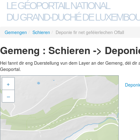
LE GÉOPORTAIL NATIONAL
DU GRAND-DUCHÉ DE LUXEMBO
Gemengen
/
Schieren
/
Deponie fir net geféierlechen Offall
Gemeng : Schieren -> Deponie 
Hei fannt dir eng Duerstellung vun dem Layer an der Gemeng, déi dir 
Geoportal.
+
Deponie
–