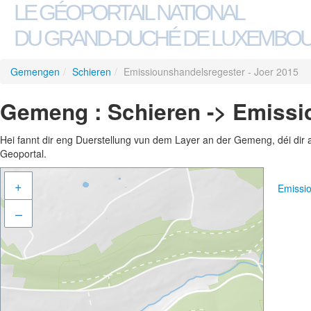
LE GÉOPORTAIL NATIONAL
DU GRAND-DUCHÉ DE LUXEMBO
Gemengen
/
Schieren
/
Emissiounshandelsregester - Joer 2015
Gemeng : Schieren -> Emissi
Hei fannt dir eng Duerstellung vun dem Layer an der Gemeng, déi dir 
Geoportal.
+
Emissi
–