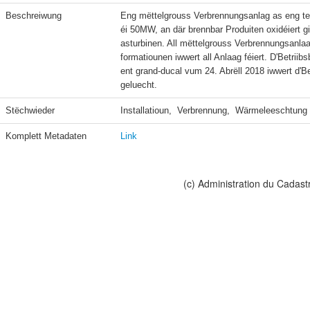
Beschreiwung
Eng mëttelgrouss Verbrennungsanlag as eng t
éi 50MW, an där brennbar Produiten oxidéiert 
asturbinen. All mëttelgrouss Verbrennungsanlaag
formatiounen iwwert all Anlaag féiert. D'Betri
ent grand-ducal vum 24. Abrëll 2018 iwwert d
geluecht.
Stëchwieder
Installatioun,  Verbrennung,  Wärmeleeschtung
Komplett Metadaten
Link
(c) Administration du Cadast