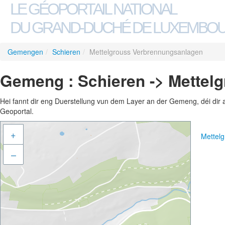
LE GÉOPORTAIL NATIONAL
DU GRAND-DUCHÉ DE LUXEMBO
Gemengen
/
Schieren
/
Mettelgrouss Verbrennungsanlagen
Gemeng : Schieren -> Mettel
Hei fannt dir eng Duerstellung vun dem Layer an der Gemeng, déi dir 
Geoportal.
+
Mettel
–