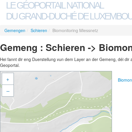
LE GÉOPORTAIL NATIONAL
DU GRAND-DUCHÉ DE LUXEMBO
Gemengen
/
Schieren
/
Biomonitoring Miessnetz
Gemeng : Schieren -> Biomon
Hei fannt dir eng Duerstellung vun dem Layer an der Gemeng, déi dir 
Geoportal.
+
Biomon
–