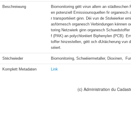
Beschreiwung
Biomonitoring gëtt virun allem an städteschen 
en potenziell Emissiounsquellen fir organesch
r transportéiert ginn. Déi vun de Stolwierker em
asförmesch organesch Verbindungen kënnen och
toring Netzwierk ginn organesch Schuedstoff
f (PAK) an polychloréiert Biphenylen (PCB). 
toffer hinzestellen, gëtt och dUräicherung v
séiert.
Stëchwieder
Biomonitoring, Schwéiermetaller, Dioxinen,  F
Komplett Metadaten
Link
(c) Administration du Cadast