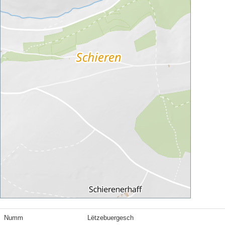
Numm
Lëtzebuergesch