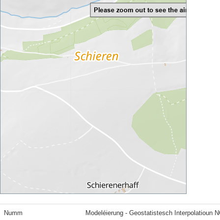
Numm
Modeléierung - Geostatistesch Interpolatioun 