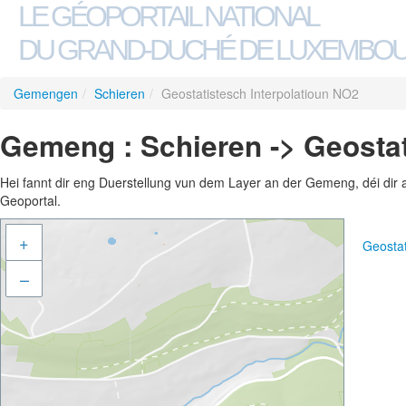
LE GÉOPORTAIL NATIONAL
DU GRAND-DUCHÉ DE LUXEMBO
Gemengen
/
Schieren
/
Geostatistesch Interpolatioun NO2
Gemeng : Schieren -> Geostat
Hei fannt dir eng Duerstellung vun dem Layer an der Gemeng, déi dir 
Geoportal.
+
Geostat
–