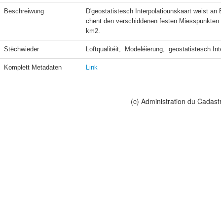
Beschreiwung
D'geostatistesch Interpolatiounskaart weist an
chent den verschiddenen festen Miesspunkten 
km2.
Stëchwieder
Loftqualitéit,  Modeléierung,  geostatistesch Int
Komplett Metadaten
Link
(c) Administration du Cadast