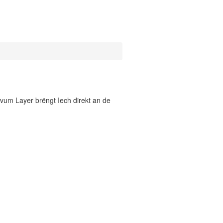
vum Layer brëngt Iech direkt an de