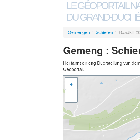
LE GÉOPORTAIL N
DU GRAND-DUCHÉ
Gemengen
/
Schieren
/
Roadkill 2
Gemeng : Schier
Hei fannt dir eng Duerstellung vun de
Geoportal.
+
–