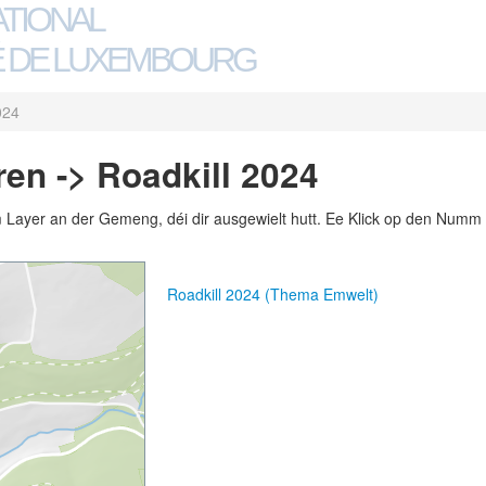
ATIONAL
 DE LUXEMBOURG
024
en -> Roadkill 2024
m Layer an der Gemeng, déi dir ausgewielt hutt. Ee Klick op den Numm 
Roadkill 2024 (Thema Emwelt)