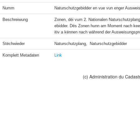
Numm
Naturschutzgebidder en vue vun enger Auswei
Beschreiwung
Zonen, déi vum 2. Nationalen Naturschutzplan
ebidder. Dës Zonen hunn am Moment nach keen 
itiv a kënnen nach während der Ausweisungspr
Stëchwieder
Naturschutzplang,  Naturschutzgebidder
Komplett Metadaten
Link
(c) Administration du Cadast