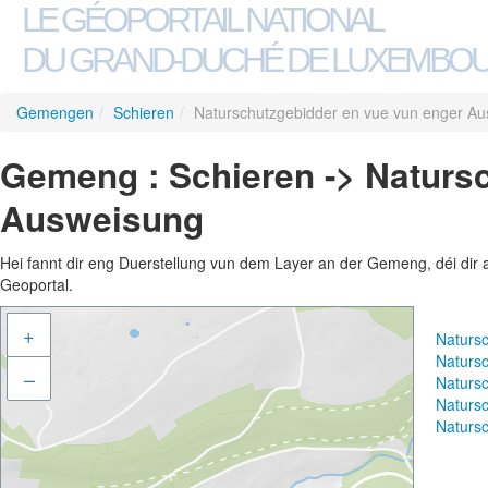
LE GÉOPORTAIL NATIONAL
DU GRAND-DUCHÉ DE LUXEMBO
Gemengen
/
Schieren
/
Naturschutzgebidder en vue vun enger A
Gemeng : Schieren -> Naturs
Ausweisung
Hei fannt dir eng Duerstellung vun dem Layer an der Gemeng, déi dir 
Geoportal.
+
Naturs
Naturs
–
Naturs
Naturs
Naturs