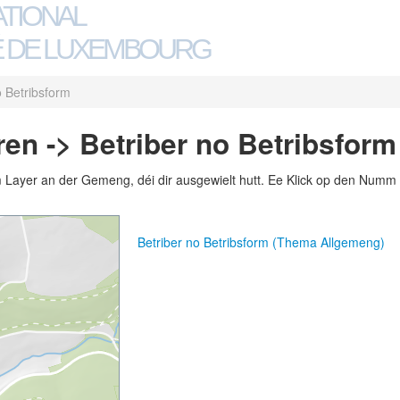
ATIONAL
 DE LUXEMBOURG
o Betribsform
en -> Betriber no Betribsform
m Layer an der Gemeng, déi dir ausgewielt hutt. Ee Klick op den Numm 
Betriber no Betribsform (Thema Allgemeng)