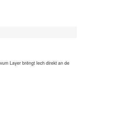
vum Layer brëngt Iech direkt an de