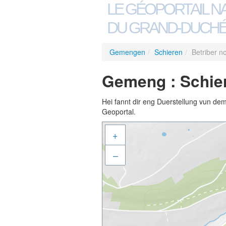
LE GÉOPORTAIL N
DU GRAND-DUCHÉ
Gemengen
/
Schieren
/
Betriber n
Gemeng : Schier
Hei fannt dir eng Duerstellung vun de
Geoportal.
+
–