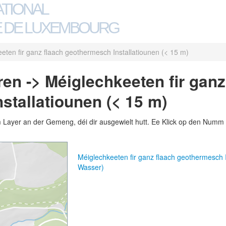
ATIONAL
 DE LUXEMBOURG
eten fir ganz flaach geothermesch Installatiounen (< 15 m)
en -> Méiglechkeeten fir ganz
stallatiounen (< 15 m)
m Layer an der Gemeng, déi dir ausgewielt hutt. Ee Klick op den Numm 
Méiglechkeeten fir ganz flaach geothermesch 
Wasser)