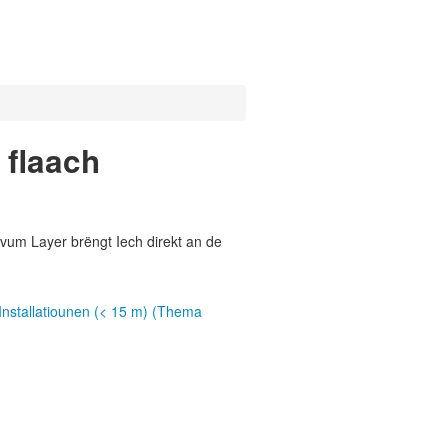
 flaach
vum Layer brëngt Iech direkt an de
Installatiounen (< 15 m) (Thema