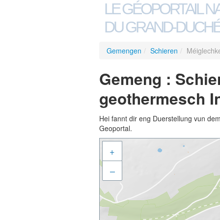
LE GÉOPORTAIL N
DU GRAND-DUCHÉ
Gemengen
/
Schieren
/
Méiglechke
Gemeng : Schier
geothermesch In
Hei fannt dir eng Duerstellung vun de
Geoportal.
+
–