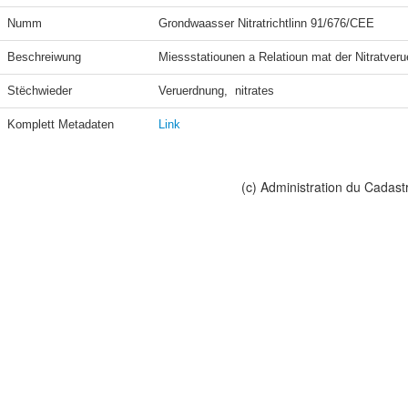
Numm
Grondwaasser Nitratrichtlinn 91/676/CEE
Beschreiwung
Miessstatiounen a Relatioun mat der Nitratveru
Stëchwieder
Veruerdnung,  nitrates
Komplett Metadaten
Link
(c) Administration du Cadast