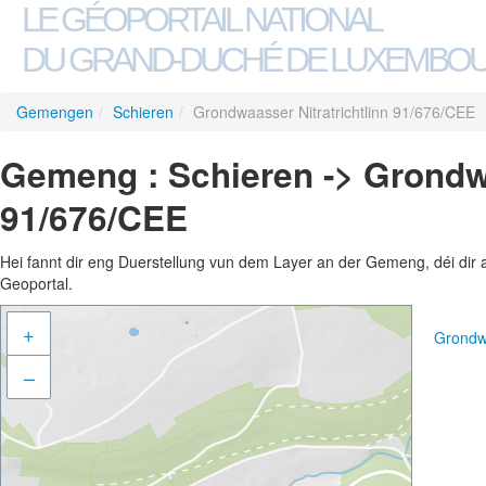
LE GÉOPORTAIL NATIONAL
DU GRAND-DUCHÉ DE LUXEMBO
Gemengen
/
Schieren
/
Grondwaasser Nitratrichtlinn 91/676/CEE
Gemeng : Schieren -> Grondwa
91/676/CEE
Hei fannt dir eng Duerstellung vun dem Layer an der Gemeng, déi dir 
Geoportal.
+
Grondwa
–