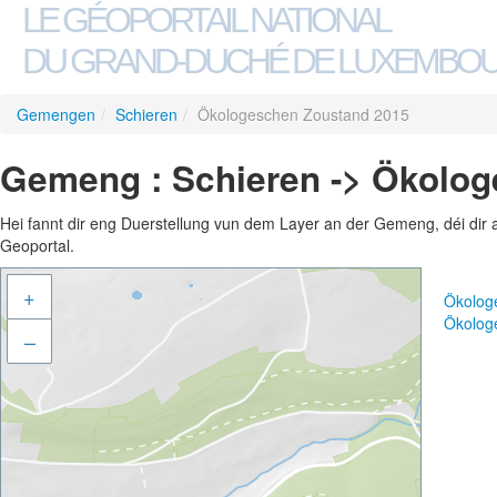
LE GÉOPORTAIL NATIONAL
DU GRAND-DUCHÉ DE LUXEMBO
Gemengen
/
Schieren
/
Ökologeschen Zoustand 2015
Gemeng : Schieren -> Ökolo
Hei fannt dir eng Duerstellung vun dem Layer an der Gemeng, déi dir 
Geoportal.
+
Ökolog
Ökolog
–