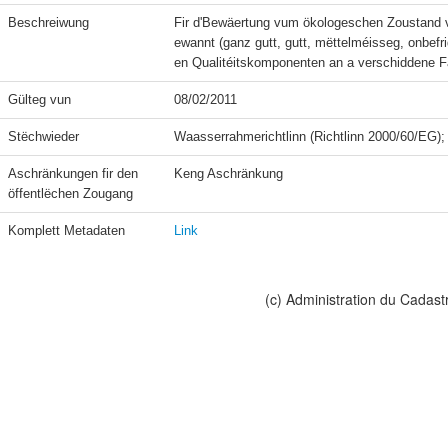
Beschreiwung
Fir d'Bewäertung vum ökologeschen Zoustand v
ewannt (ganz gutt, gutt, mëttelméisseg, onbef
en Qualitéitskomponenten an a verschiddene 
Gülteg vun
08/02/2011
Stëchwieder
Aschränkungen fir den 
Keng Aschränkung
öffentlëchen Zougang
Komplett Metadaten
Link
(c) Administration du Cadast