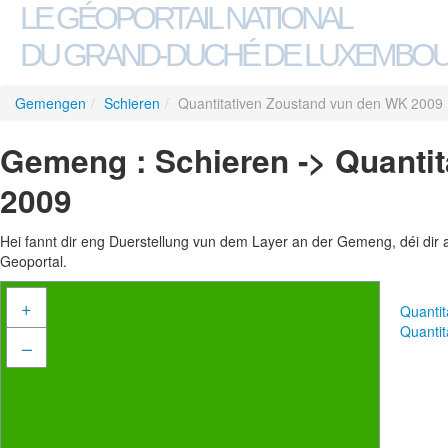
LE GÉOPORTAIL NATIONAL
DU GRAND-DUCHÉ DE LUXEMBO
Gemengen
/
Schieren
/
Quantitativen Zoustand vun den WK 2009
Gemeng : Schieren -> Quanti
2009
Hei fannt dir eng Duerstellung vun dem Layer an der Gemeng, déi dir 
Geoportal.
+
Quanti
Quanti
–