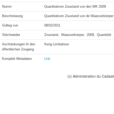
Numm
Quantitativen Zoustand vun den WK 2009
Beschreiwung
Quantitativen Zoustand vun de Waasserkierper
Gülteg vun
08/02/2011
Stëchwieder
Zoustand,  Waasserkierper,  2009,  Quantitéit
Aschränkungen fir den 
Keng Limitatioun
öffentlëchen Zougang
Komplett Metadaten
Link
(c) Administration du Cadast