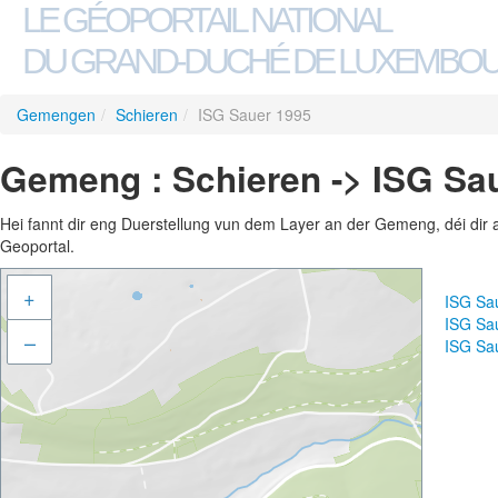
LE GÉOPORTAIL NATIONAL
DU GRAND-DUCHÉ DE LUXEMBO
Gemengen
/
Schieren
/
ISG Sauer 1995
Gemeng : Schieren -> ISG Sa
Hei fannt dir eng Duerstellung vun dem Layer an der Gemeng, déi dir 
Geoportal.
+
ISG Sa
ISG Sa
–
ISG Sa