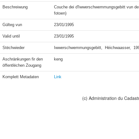
Beschreiwung
Couche dei d'Iwwerschwemmungsgebitt vun dem
fotoen)
Gülteg vun
23/01/1995
Valid until
23/01/1995
Stëchwieder
Iwwerschwemmungsgebitt,  Héichwaasser,  199
Aschränkungen fir den 
keng
öffentlëchen Zougang
Komplett Metadaten
Link
(c) Administration du Cadast