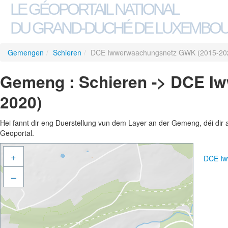
LE GÉOPORTAIL NATIONAL
DU GRAND-DUCHÉ DE LUXEMBO
Gemengen
/
Schieren
/
DCE Iwwerwaachungsnetz GWK (2015-20
Gemeng : Schieren -> DCE I
2020)
Hei fannt dir eng Duerstellung vun dem Layer an der Gemeng, déi dir 
Geoportal.
+
DCE Iw
–