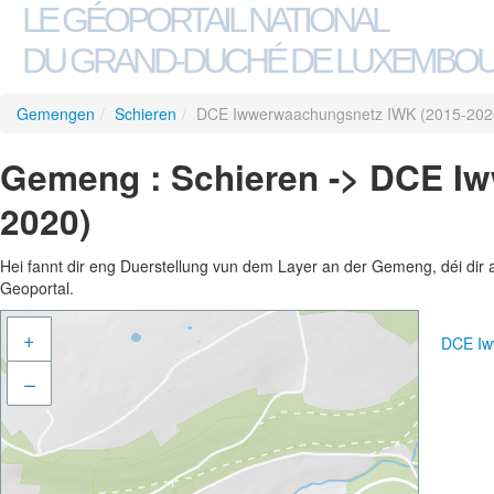
LE GÉOPORTAIL NATIONAL
DU GRAND-DUCHÉ DE LUXEMBO
Gemengen
/
Schieren
/
DCE Iwwerwaachungsnetz IWK (2015-202
Gemeng : Schieren -> DCE I
2020)
Hei fannt dir eng Duerstellung vun dem Layer an der Gemeng, déi dir 
Geoportal.
+
DCE Iw
–