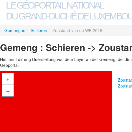
LE GÉOPORTAIL NATIONAL
DU GRAND-DUCHÉ DE LUXEMBO
Gemengen
/
Schieren
/
Zoustand vun de WK 2015
Gemeng : Schieren -> Zousta
Hei fannt dir eng Duerstellung vun dem Layer an der Gemeng, déi dir 
Geoportal.
+
Zousta
Zousta
–