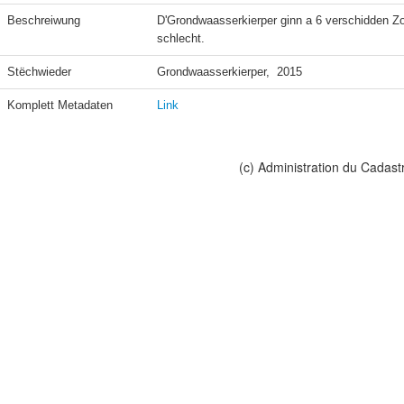
Beschreiwung
D'Grondwaasserkierper ginn a 6 verschidden Zou
schlecht.
Stëchwieder
Grondwaasserkierper,  2015
Komplett Metadaten
Link
(c) Administration du Cadast