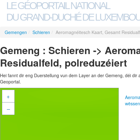
LE GÉOPORTAIL NATIONAL
DU GRAND-DUCHÉ DE LUXEMBO
Gemengen
/
Schieren
/
Aeromagnéitesch Kaart, Gesamt Residualfe
Gemeng : Schieren -> Aeroma
Residualfeld, polreduzéiert
Hei fannt dir eng Duerstellung vun dem Layer an der Gemeng, déi dir 
Geoportal.
+
Aeromag
wëssen
–