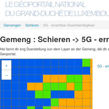
LE GÉOPORTAIL NATIONAL
DU GRAND-DUCHÉ DE LUXEMBO
Gemengen
/
Schieren
/
5G - errechbar Geschwindegkeet
Gemeng : Schieren -> 5G - e
Hei fannt dir eng Duerstellung vun dem Layer an der Gemeng, déi dir 
Geoportal.
+
5G - e
–