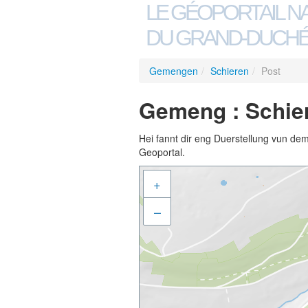
LE GÉOPORTAIL N
DU GRAND-DUCHÉ
Gemengen
/
Schieren
/
Post
Gemeng : Schier
Hei fannt dir eng Duerstellung vun de
Geoportal.
+
–