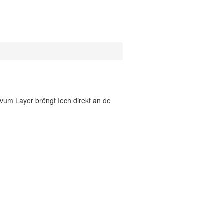
vum Layer brëngt Iech direkt an de