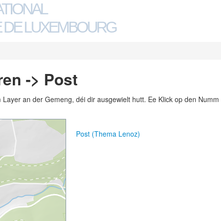
ATIONAL
 DE LUXEMBOURG
en -> Post
m Layer an der Gemeng, déi dir ausgewielt hutt. Ee Klick op den Numm 
Post (Thema Lenoz)