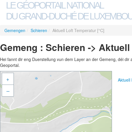
LE GÉOPORTAIL NATIONAL
DU GRAND-DUCHÉ DE LUXEMBO
Gemengen
/
Schieren
/
Aktuell Loft Temperatur [°C]
Gemeng : Schieren -> Aktuell 
Hei fannt dir eng Duerstellung vun dem Layer an der Gemeng, déi dir 
Geoportal.
+
Aktuell
–