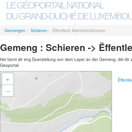
LE GÉOPORTAIL NATIONAL
DU GRAND-DUCHÉ DE LUXEMBO
Gemengen
/
Schieren
/
Ëffentlech Administratiounen
Gemeng : Schieren -> Ëffentl
Hei fannt dir eng Duerstellung vun dem Layer an der Gemeng, déi dir 
Geoportal.
+
Ëffentl
–