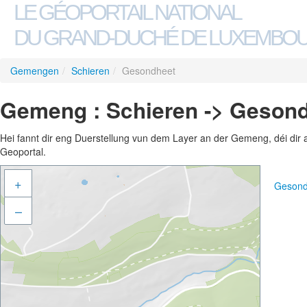
LE GÉOPORTAIL NATIONAL
DU GRAND-DUCHÉ DE LUXEMBO
Gemengen
/
Schieren
/
Gesondheet
Gemeng : Schieren -> Geson
Hei fannt dir eng Duerstellung vun dem Layer an der Gemeng, déi dir 
Geoportal.
+
Gesond
–