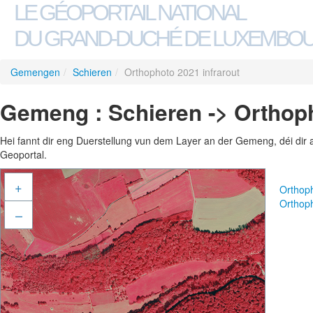
LE GÉOPORTAIL NATIONAL
DU GRAND-DUCHÉ DE LUXEMBO
Gemengen
/
Schieren
/
Orthophoto 2021 infrarout
Gemeng : Schieren -> Orthoph
Hei fannt dir eng Duerstellung vun dem Layer an der Gemeng, déi dir 
Geoportal.
+
Orthop
Orthoph
–