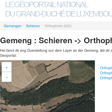
LE GÉOPORTAIL NATIONAL
DU GRAND-DUCHÉ DE LUXEMBO
Gemengen
/
Schieren
/
Orthophoto 2022
Gemeng : Schieren -> Orthop
Hei fannt dir eng Duerstellung vun dem Layer an der Gemeng, déi dir 
Geoportal.
+
Orthop
Orthop
–
Orthop