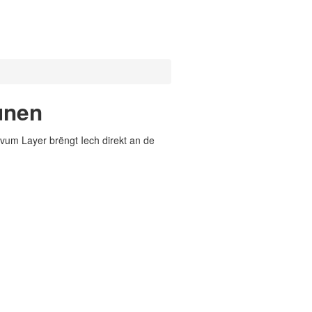
unen
vum Layer brëngt Iech direkt an de