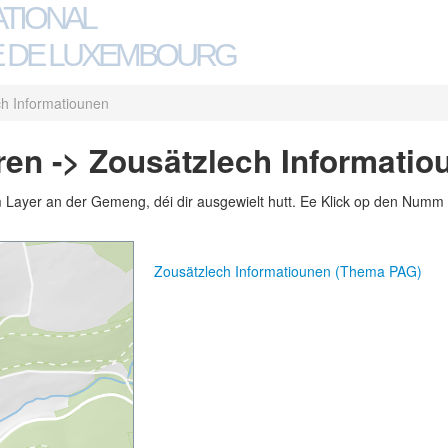
ATIONAL
 DE LUXEMBOURG
ch Informatiounen
en -> Zousätzlech Informatio
m Layer an der Gemeng, déi dir ausgewielt hutt. Ee Klick op den Numm 
Zousätzlech Informatiounen (Thema PAG)