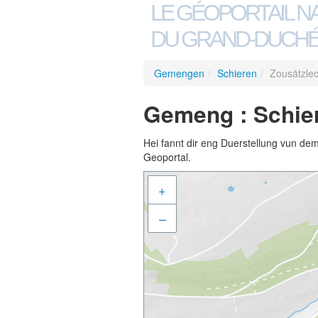
LE GÉOPORTAIL N
DU GRAND-DUCHÉ
Gemengen
/
Schieren
/
Zousätzle
Gemeng : Schier
Hei fannt dir eng Duerstellung vun de
Geoportal.
+
–