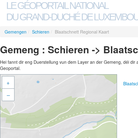
LE GÉOPORTAIL NATIONAL
DU GRAND-DUCHÉ DE LUXEMBO
Gemengen
/
Schieren
/
Blaatschnett Regional Kaart
Gemeng : Schieren -> Blaatsc
Hei fannt dir eng Duerstellung vun dem Layer an der Gemeng, déi dir 
Geoportal.
+
Blaatsc
–