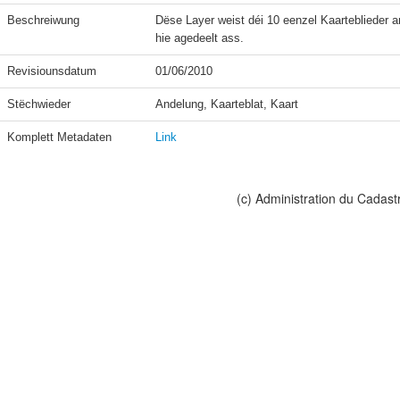
Beschreiwung
Dëse Layer weist déi 10 eenzel Kaarteblieder an
hie agedeelt ass.
Revisiounsdatum
01/06/2010
Stëchwieder
Andelung, Kaarteblat, Kaart
Komplett Metadaten
Link
(c) Administration du Cadast