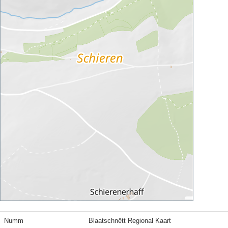
Numm
Blaatschnëtt Regional Kaart