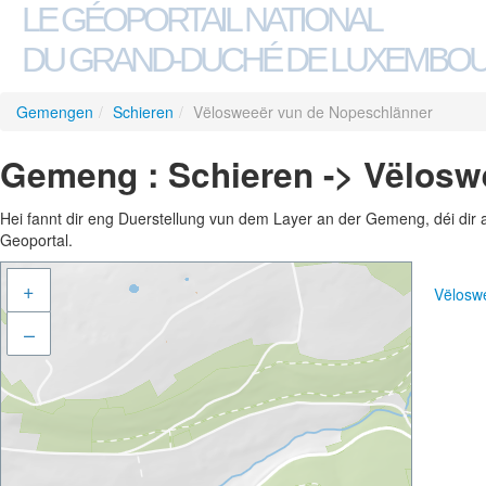
LE GÉOPORTAIL NATIONAL
DU GRAND-DUCHÉ DE LUXEMBO
Gemengen
/
Schieren
/
Vëlosweeër vun de Nopeschlänner
Gemeng : Schieren -> Vëlosw
Hei fannt dir eng Duerstellung vun dem Layer an der Gemeng, déi dir 
Geoportal.
+
Vëlosw
–