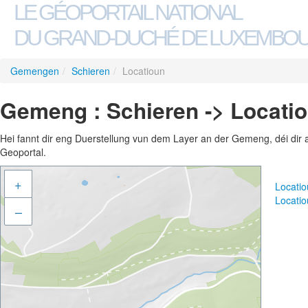
LE GÉOPORTAIL NATIONAL
DU GRAND-DUCHÉ DE LUXEMBO
Gemengen
/
Schieren
/
Locatioun
Gemeng : Schieren -> Locati
Hei fannt dir eng Duerstellung vun dem Layer an der Gemeng, déi dir 
Geoportal.
+
Locati
Locati
–