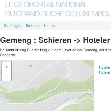
LE GÉOPORTAIL NATIONAL
DU GRAND-DUCHÉ DE LUXEMBO
Gemengen
/
Schieren
/
Hoteler
Gemeng : Schieren -> Hoteler
Hei fannt dir eng Duerstellung vun dem Layer an der Gemeng, déi dir 
Geoportal.
+
Hotele
Hotele
–