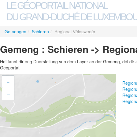
LE GÉOPORTAIL NATIONAL
DU GRAND-DUCHÉ DE LUXEMBO
Gemengen
/
Schieren
/
Regional Vëlosweeër
Gemeng : Schieren -> Region
Hei fannt dir eng Duerstellung vun dem Layer an der Gemeng, déi dir 
Geoportal.
+
Region
Region
–
Region
Region